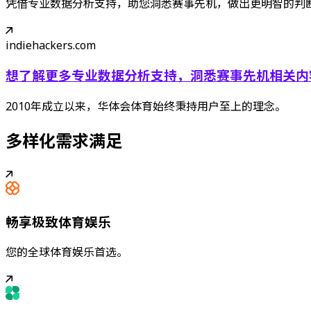
凭借专业数据分析支持，助您洞悉赛事先机，做出更明智的判
indiehackers.com
想了解更多专业数据分析支持，洞悉赛事先机相关内
2010年成立以来，华体会体育始终秉持用户至上的理念。
多样化需求满足
畅享极致体育娱乐
您的全球体育娱乐首选。