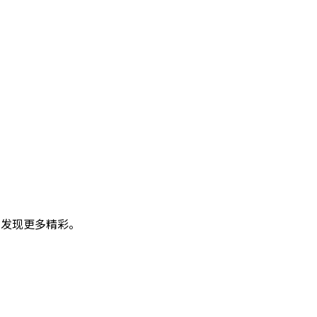
同发现更多精彩。