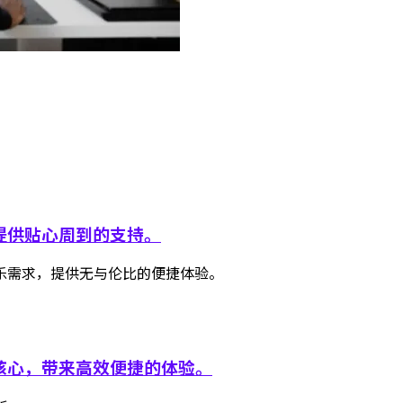
提供贴心周到的支持。
乐需求，提供无与伦比的便捷体验。
核心，带来高效便捷的体验。