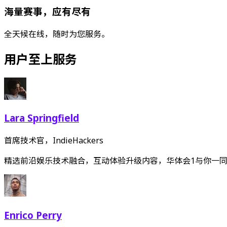
海量赛事，应有尽有
全天候在线，随时为您服务。
用户至上服务
Lara Springfield
首席技术官，IndieHackers
精选前沿娱乐技术融合，互动体验升级内容，华体会1与你一
Enrico Perry