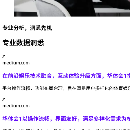
专业分析，洞悉先机
专业数据洞悉
medium.com
在前沿娱乐技术融合，互动体验升级方面，华体会1
平台操作流畅，功能布局合理，旨在满足用户多样化的体育娱
medium.com
华体会1以操作流畅，界面友好，满足多样化需求为