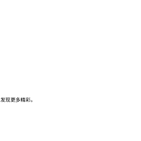
同发现更多精彩。