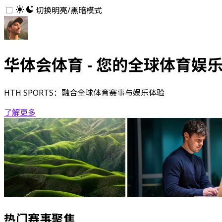
切换明亮/黑暗模式
华体会体育 - 您的全球体育娱
HTH SPORTS：融合全球体育赛事与娱乐体验
了解更多
热门赛事聚焦