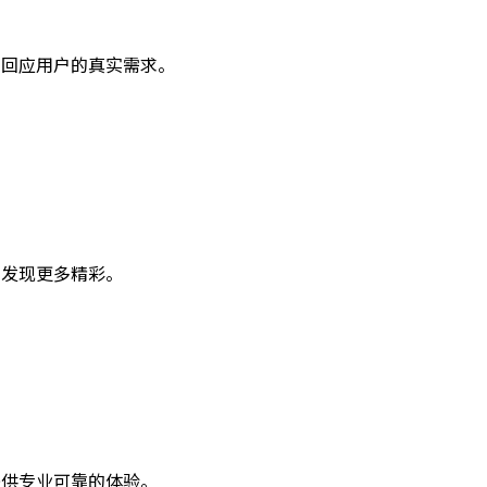
，回应用户的真实需求。
同发现更多精彩。
提供专业可靠的体验。