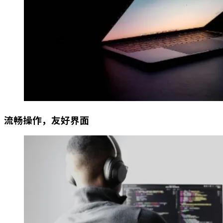
流畅操作，友好界面