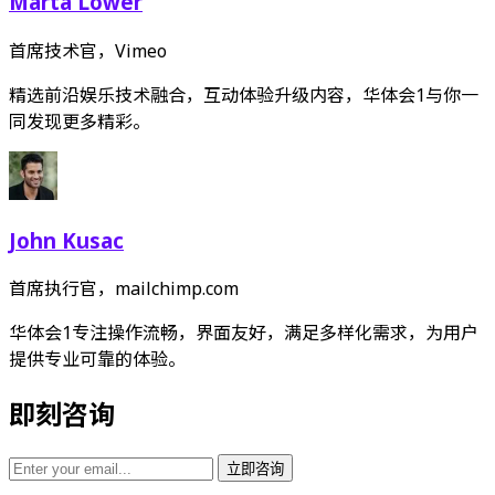
Marta Lower
首席技术官，Vimeo
精选前沿娱乐技术融合，互动体验升级内容，华体会1与你一
同发现更多精彩。
John Kusac
首席执行官，mailchimp.com
华体会1专注操作流畅，界面友好，满足多样化需求，为用户
提供专业可靠的体验。
即刻咨询
立即咨询