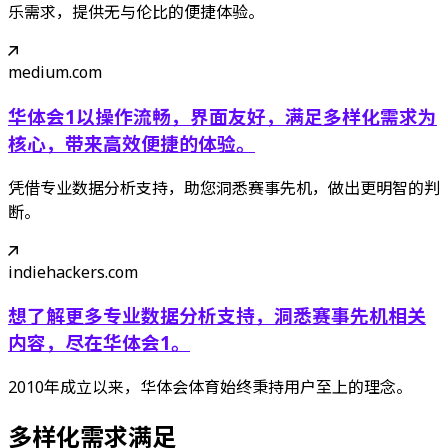
乐需求，提供无与伦比的便捷体验。
medium.com
华体会1以操作流畅，界面友好，满足多样化需求为
核心，带来高效便捷的体验。
凭借专业数据分析支持，助您洞悉赛事先机，做出更明智的判
断。
indiehackers.com
想了解更多专业数据分析支持，洞悉赛事先机相关
内容，尽在华体会1。
2010年成立以来，华体会体育始终秉持用户至上的理念。
多样化需求满足