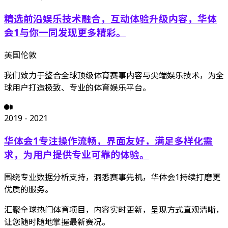
精选前沿娱乐技术融合，互动体验升级内容，华体
会1与你一同发现更多精彩。
英国伦敦
我们致力于整合全球顶级体育赛事内容与尖端娱乐技术，为全
球用户打造极致、专业的体育娱乐平台。
2019 - 2021
华体会1专注操作流畅，界面友好，满足多样化需
求，为用户提供专业可靠的体验。
围绕专业数据分析支持，洞悉赛事先机，华体会1持续打磨更
优质的服务。
汇聚全球热门体育项目，内容实时更新，呈现方式直观清晰，
让您随时随地掌握最新赛况。