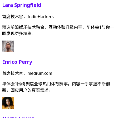
Lara Springfield
首席技术官，IndieHackers
精选前沿娱乐技术融合，互动体验升级内容，华体会1与你一
同发现更多精彩。
Enrico Perry
首席技术官，medium.com
华体会1围绕聚焦全球热门体育赛事，内容一手掌握不断创
新，回应用户的真实需求。