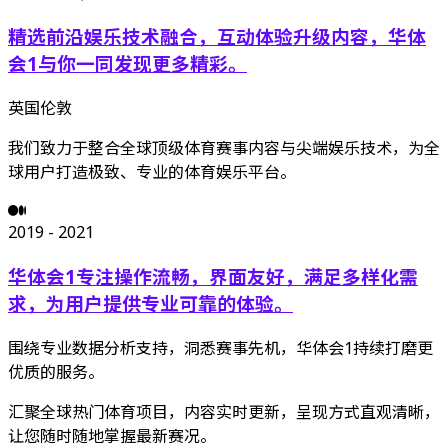
精选前沿娱乐技术融合，互动体验升级内容，华体
会1与你一同发现更多精彩。
英国伦敦
我们致力于整合全球顶级体育赛事内容与尖端娱乐技术，为全
球用户打造极致、专业的体育娱乐平台。
2019 - 2021
华体会1专注操作流畅，界面友好，满足多样化需
求，为用户提供专业可靠的体验。
围绕专业数据分析支持，洞悉赛事先机，华体会1持续打磨更
优质的服务。
汇聚全球热门体育项目，内容实时更新，呈现方式直观清晰，
让您随时随地掌握最新赛况。