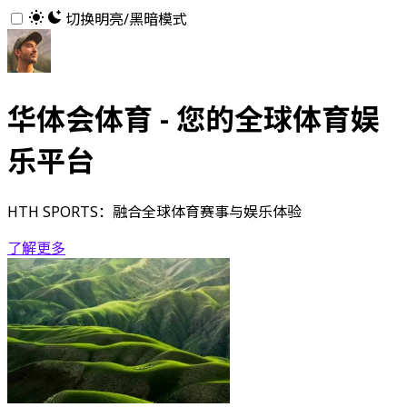
切换明亮/黑暗模式
华体会体育 - 您的全球体育娱
乐平台
HTH SPORTS：融合全球体育赛事与娱乐体验
了解更多