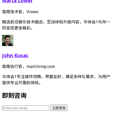
Marta Lower
首席技术官，Vimeo
精选前沿娱乐技术融合，互动体验升级内容，华体会1与你一
同发现更多精彩。
John Kusac
首席执行官，mailchimp.com
华体会1专注操作流畅，界面友好，满足多样化需求，为用户
提供专业可靠的体验。
即刻咨询
立即咨询