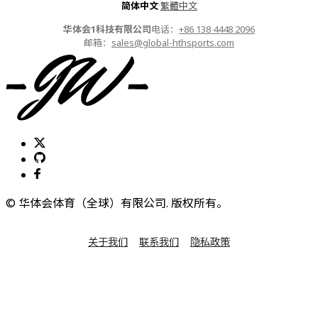
·
简体中文
繁體中文
华体会1科技有限公司
电话：
+86 138 4448 2096
邮箱：
sales@global-hthsports.com
© 华体会体育（全球）有限公司. 版权所有。
关于我们
联系我们
隐私政策