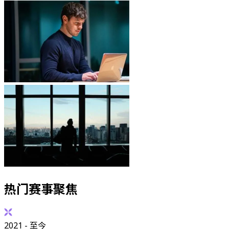
热门赛事聚焦
2021 - 至今