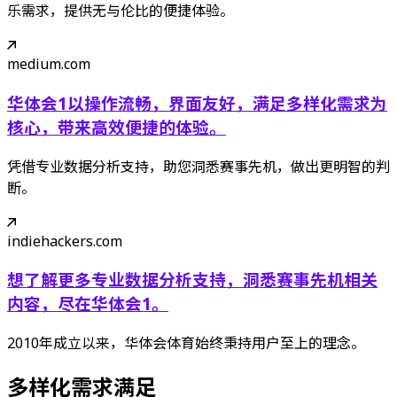
乐需求，提供无与伦比的便捷体验。
medium.com
华体会1以操作流畅，界面友好，满足多样化需求为
核心，带来高效便捷的体验。
凭借专业数据分析支持，助您洞悉赛事先机，做出更明智的判
断。
indiehackers.com
想了解更多专业数据分析支持，洞悉赛事先机相关
内容，尽在华体会1。
2010年成立以来，华体会体育始终秉持用户至上的理念。
多样化需求满足