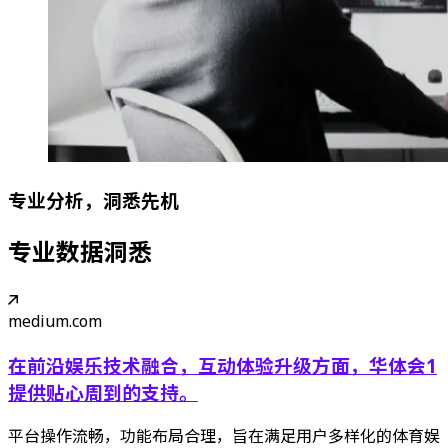
专业分析，洞悉先机
专业数据洞悉
medium.com
在前沿娱乐技术融合，互动体验升级方面，华体会1
提供贴心周到的支持。
平台操作流畅，功能布局合理，旨在满足用户多样化的体育娱