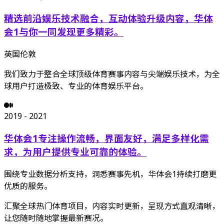
精选前沿娱乐技术融合，互动体验升级内容，华体
会1与你一同发现更多精彩。
英国伦敦
我们致力于整合全球顶级体育赛事内容与尖端娱乐技术，为全
球用户打造极致、专业的体育娱乐平台。
2019 - 2021
华体会1专注操作流畅，界面友好，满足多样化需
求，为用户提供专业可靠的体验。
围绕专业数据分析支持，洞悉赛事先机，华体会1持续打磨更
优质的服务。
汇聚全球热门体育项目，内容实时更新，呈现方式直观清晰，
让您随时随地掌握最新赛况。