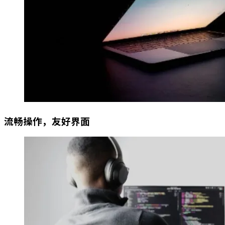
流畅操作，友好界面