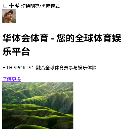
切换明亮/黑暗模式
华体会体育 - 您的全球体育娱
乐平台
HTH SPORTS：融合全球体育赛事与娱乐体验
了解更多