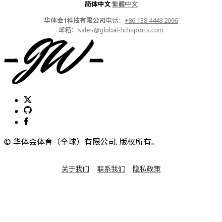
·
简体中文
繁體中文
华体会1科技有限公司
电话：
+86 138 4448 2096
邮箱：
sales@global-hthsports.com
© 华体会体育（全球）有限公司. 版权所有。
关于我们
联系我们
隐私政策