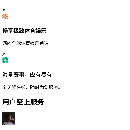
畅享极致体育娱乐
您的全球体育娱乐首选。
海量赛事，应有尽有
全天候在线，随时为您服务。
用户至上服务