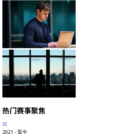
热门赛事聚焦
2021 - 至今