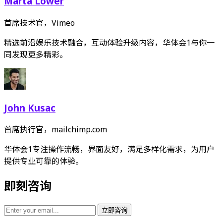
Marta Lower
首席技术官，Vimeo
精选前沿娱乐技术融合，互动体验升级内容，华体会1与你一
同发现更多精彩。
John Kusac
首席执行官，mailchimp.com
华体会1专注操作流畅，界面友好，满足多样化需求，为用户
提供专业可靠的体验。
即刻咨询
立即咨询