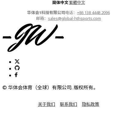
·
简体中文
繁體中文
华体会1科技有限公司
电话：
+86 138 4448 2096
邮箱：
sales@global-hthsports.com
© 华体会体育（全球）有限公司. 版权所有。
关于我们
联系我们
隐私政策