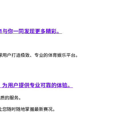
1与你一同发现更多精彩。
球用户打造极致、专业的体育娱乐平台。
，为用户提供专业可靠的体验。
优质的服务。
让您随时随地掌握最新赛况。