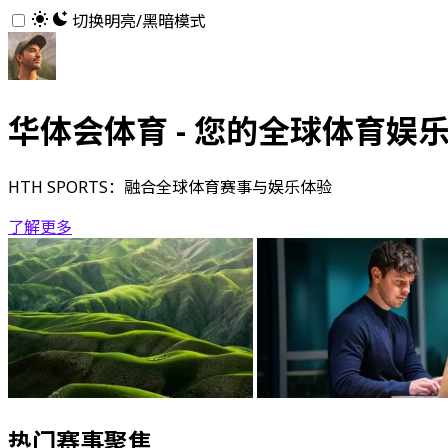
切换明亮/黑暗模式
华体会体育 - 您的全球体育娱
HTH SPORTS：融合全球体育赛事与娱乐体验
了解更多
热门赛事聚焦