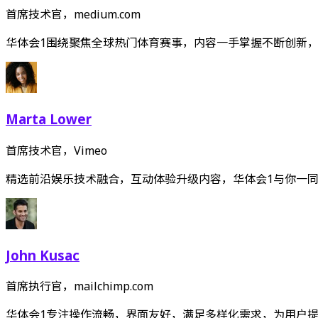
首席技术官，medium.com
华体会1围绕聚焦全球热门体育赛事，内容一手掌握不断创新
Marta Lower
首席技术官，Vimeo
精选前沿娱乐技术融合，互动体验升级内容，华体会1与你一
John Kusac
首席执行官，mailchimp.com
华体会1专注操作流畅，界面友好，满足多样化需求，为用户