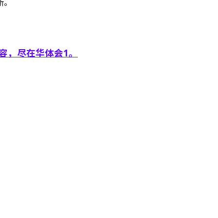
断。
容，尽在华体会1。