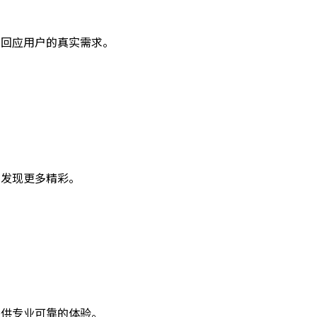
，回应用户的真实需求。
同发现更多精彩。
提供专业可靠的体验。