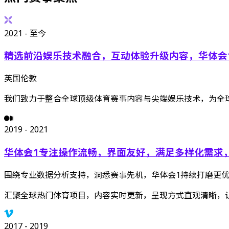
2021 - 至今
精选前沿娱乐技术融合，互动体验升级内容，华体会
英国伦敦
我们致力于整合全球顶级体育赛事内容与尖端娱乐技术，为全
2019 - 2021
华体会1专注操作流畅，界面友好，满足多样化需求
围绕专业数据分析支持，洞悉赛事先机，华体会1持续打磨更
汇聚全球热门体育项目，内容实时更新，呈现方式直观清晰，
2017 - 2019