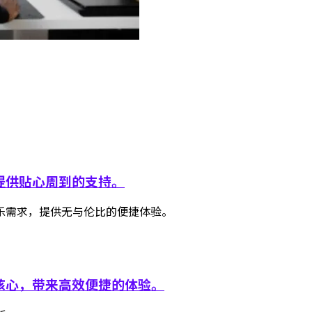
提供贴心周到的支持。
乐需求，提供无与伦比的便捷体验。
核心，带来高效便捷的体验。