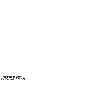
同发现更多精彩。