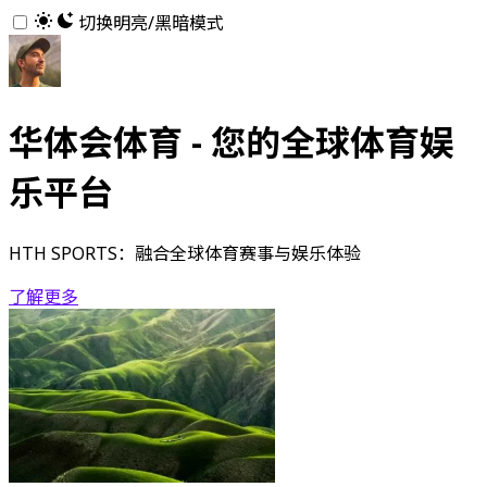
切换明亮/黑暗模式
华体会体育 - 您的全球体育娱
乐平台
HTH SPORTS：融合全球体育赛事与娱乐体验
了解更多