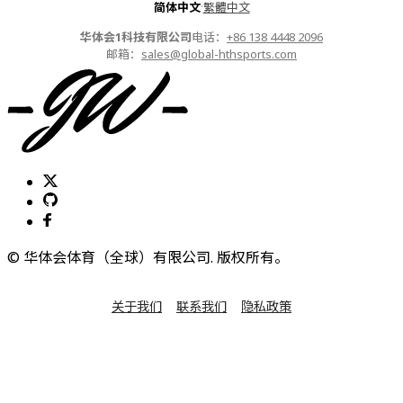
·
简体中文
繁體中文
华体会1科技有限公司
电话：
+86 138 4448 2096
邮箱：
sales@global-hthsports.com
© 华体会体育（全球）有限公司. 版权所有。
关于我们
联系我们
隐私政策