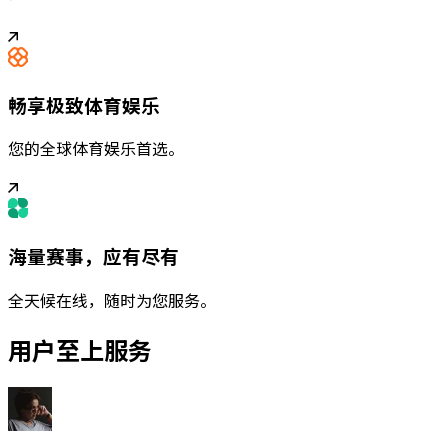
畅享极致体育娱乐
您的全球体育娱乐首选。
海量赛事，应有尽有
全天候在线，随时为您服务。
用户至上服务