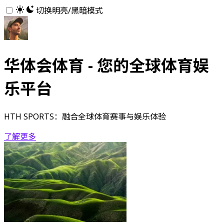
切换明亮/黑暗模式
华体会体育 - 您的全球体育娱
乐平台
HTH SPORTS：融合全球体育赛事与娱乐体验
了解更多