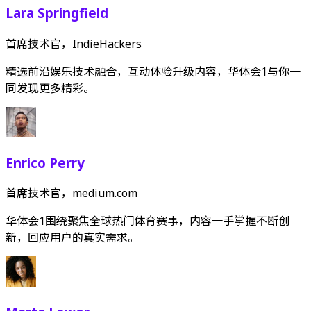
Lara Springfield
首席技术官，IndieHackers
精选前沿娱乐技术融合，互动体验升级内容，华体会1与你一
同发现更多精彩。
Enrico Perry
首席技术官，medium.com
华体会1围绕聚焦全球热门体育赛事，内容一手掌握不断创
新，回应用户的真实需求。