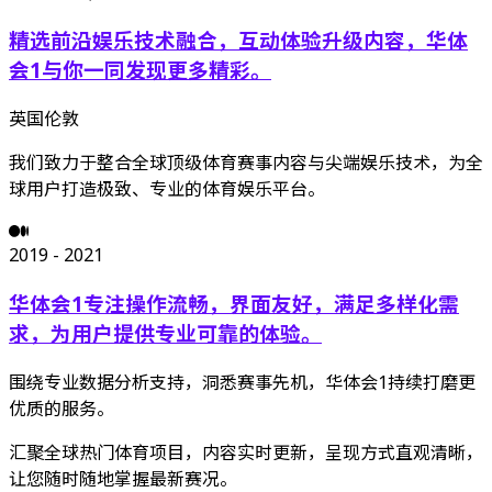
精选前沿娱乐技术融合，互动体验升级内容，华体
会1与你一同发现更多精彩。
英国伦敦
我们致力于整合全球顶级体育赛事内容与尖端娱乐技术，为全
球用户打造极致、专业的体育娱乐平台。
2019 - 2021
华体会1专注操作流畅，界面友好，满足多样化需
求，为用户提供专业可靠的体验。
围绕专业数据分析支持，洞悉赛事先机，华体会1持续打磨更
优质的服务。
汇聚全球热门体育项目，内容实时更新，呈现方式直观清晰，
让您随时随地掌握最新赛况。