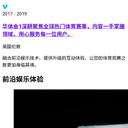
2017 - 2019
华体会1深耕聚焦全球热门体育赛事，内容一手掌握
领域，用心服务每一位用户。
英国伦敦
融合前沿娱乐技术，提供升级的互动体验，让您的体育观赛之
旅更加身临其境。
前沿娱乐体验