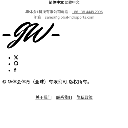
·
简体中文
繁體中文
华体会1科技有限公司
电话：
+86 138 4448 2096
邮箱：
sales@global-hthsports.com
© 华体会体育（全球）有限公司. 版权所有。
关于我们
联系我们
隐私政策