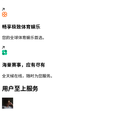
畅享极致体育娱乐
您的全球体育娱乐首选。
海量赛事，应有尽有
全天候在线，随时为您服务。
用户至上服务