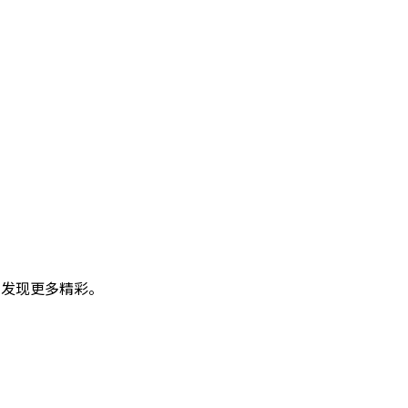
同发现更多精彩。