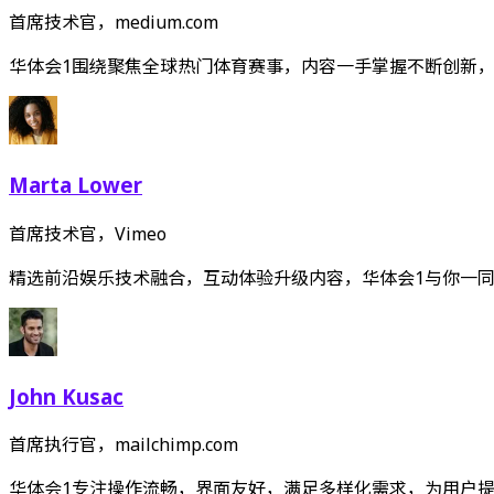
首席技术官，medium.com
华体会1围绕聚焦全球热门体育赛事，内容一手掌握不断创新
Marta Lower
首席技术官，Vimeo
精选前沿娱乐技术融合，互动体验升级内容，华体会1与你一
John Kusac
首席执行官，mailchimp.com
华体会1专注操作流畅，界面友好，满足多样化需求，为用户