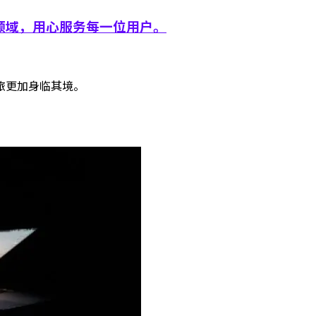
领域，用心服务每一位用户。
旅更加身临其境。