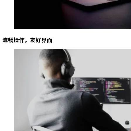
流畅操作，友好界面