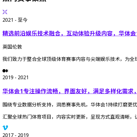
2021 - 至今
精选前沿娱乐技术融合，互动体验升级内容，华体会
英国伦敦
我们致力于整合全球顶级体育赛事内容与尖端娱乐技术，为全
2019 - 2021
华体会1专注操作流畅，界面友好，满足多样化需求
围绕专业数据分析支持，洞悉赛事先机，华体会1持续打磨更
汇聚全球热门体育项目，内容实时更新，呈现方式直观清晰，
2017 - 2019