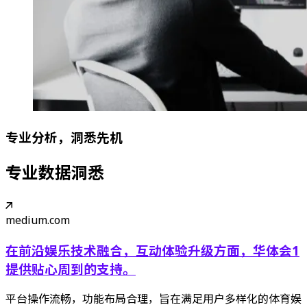
专业分析，洞悉先机
专业数据洞悉
medium.com
在前沿娱乐技术融合，互动体验升级方面，华体会1
提供贴心周到的支持。
平台操作流畅，功能布局合理，旨在满足用户多样化的体育娱