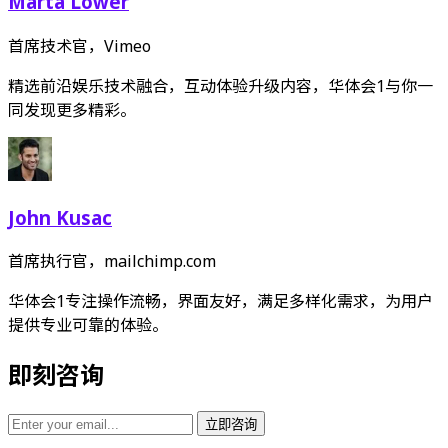
Marta Lower
首席技术官，Vimeo
精选前沿娱乐技术融合，互动体验升级内容，华体会1与你一
同发现更多精彩。
John Kusac
首席执行官，mailchimp.com
华体会1专注操作流畅，界面友好，满足多样化需求，为用户
提供专业可靠的体验。
即刻咨询
立即咨询