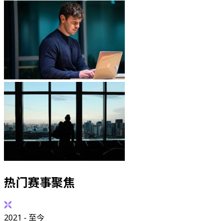
热门赛事聚焦
2021 - 至今