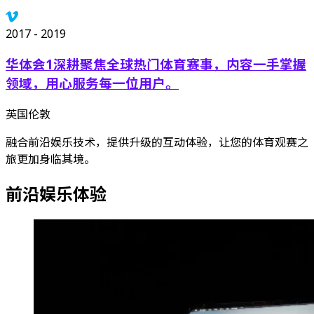
2017 - 2019
华体会1深耕聚焦全球热门体育赛事，内容一手掌握
领域，用心服务每一位用户。
英国伦敦
融合前沿娱乐技术，提供升级的互动体验，让您的体育观赛之
旅更加身临其境。
前沿娱乐体验