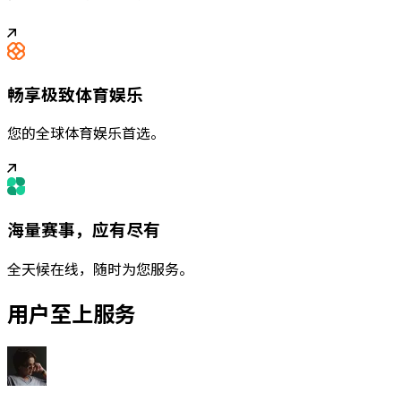
畅享极致体育娱乐
您的全球体育娱乐首选。
海量赛事，应有尽有
全天候在线，随时为您服务。
用户至上服务