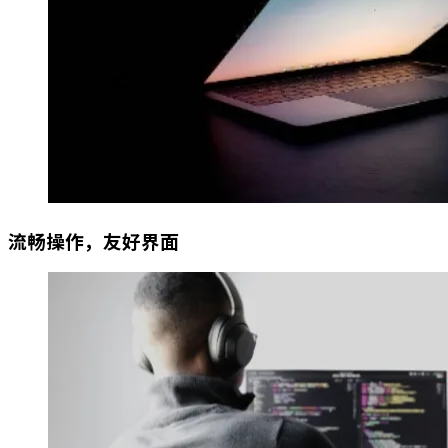
流畅操作，友好界面