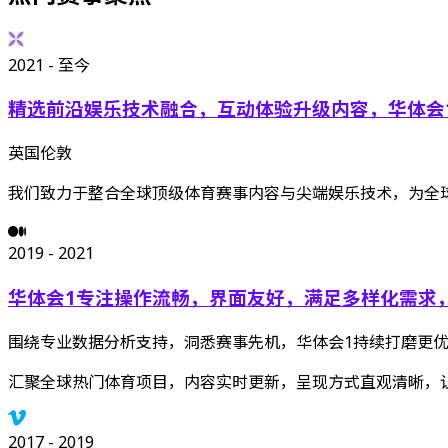
2021 - 至今
精选前沿娱乐技术融合，互动体验升级内容，华体会
英国伦敦
我们致力于整合全球顶级体育赛事内容与尖端娱乐技术，为全
2019 - 2021
华体会1专注操作流畅，界面友好，满足多样化需求
围绕专业数据分析支持，洞悉赛事先机，华体会1持续打磨更
汇聚全球热门体育项目，内容实时更新，呈现方式直观清晰，
2017 - 2019