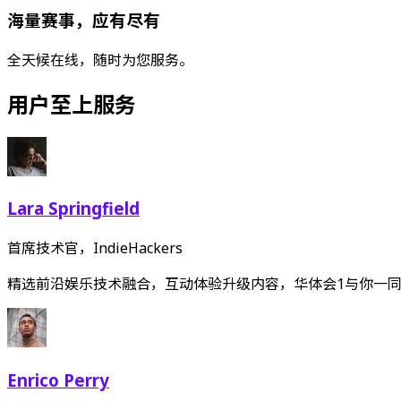
海量赛事，应有尽有
全天候在线，随时为您服务。
用户至上服务
Lara Springfield
首席技术官，IndieHackers
精选前沿娱乐技术融合，互动体验升级内容，华体会1与你一
Enrico Perry