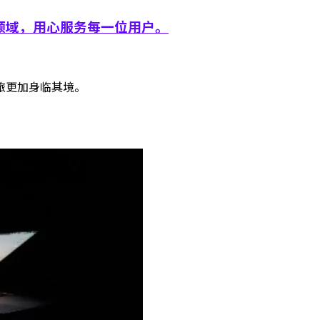
领域，用心服务每一位用户。
旅更加身临其境。