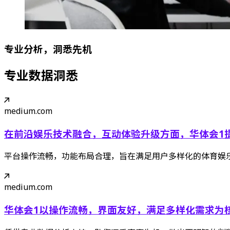
专业分析，洞悉先机
专业数据洞悉
medium.com
在前沿娱乐技术融合，互动体验升级方面，华体会1
平台操作流畅，功能布局合理，旨在满足用户多样化的体育娱
medium.com
华体会1以操作流畅，界面友好，满足多样化需求为