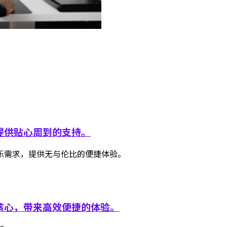
提供贴心周到的支持。
乐需求，提供无与伦比的便捷体验。
核心，带来高效便捷的体验。