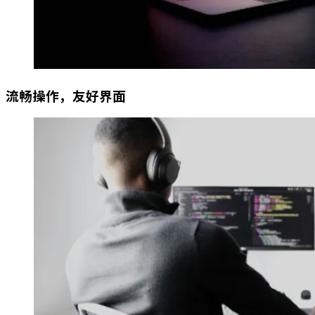
流畅操作，友好界面