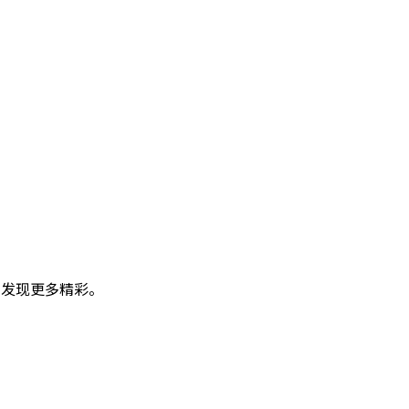
同发现更多精彩。