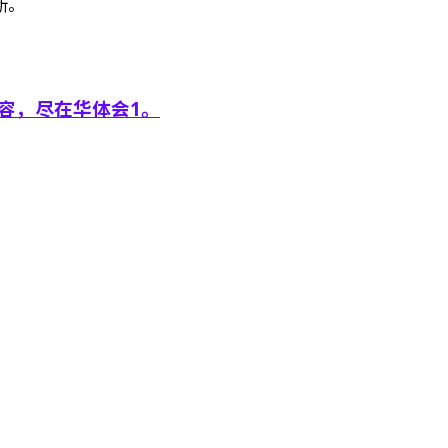
断。
容，尽在华体会1。