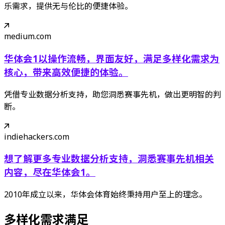
乐需求，提供无与伦比的便捷体验。
medium.com
华体会1以操作流畅，界面友好，满足多样化需求为
核心，带来高效便捷的体验。
凭借专业数据分析支持，助您洞悉赛事先机，做出更明智的判
断。
indiehackers.com
想了解更多专业数据分析支持，洞悉赛事先机相关
内容，尽在华体会1。
2010年成立以来，华体会体育始终秉持用户至上的理念。
多样化需求满足