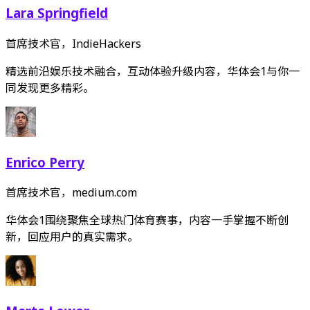
Lara Springfield
首席技术官，IndieHackers
精选前沿娱乐技术融合，互动体验升级内容，华体会1与你一
同发现更多精彩。
Enrico Perry
首席技术官，medium.com
华体会1围绕聚焦全球热门体育赛事，内容一手掌握不断创
新，回应用户的真实需求。