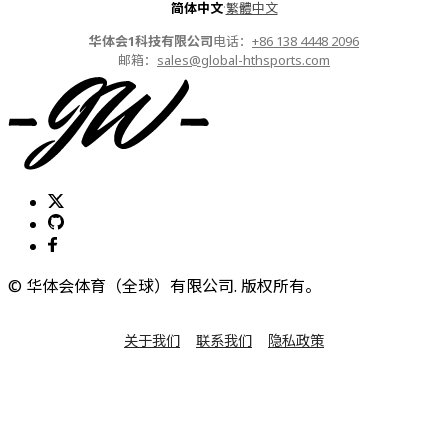
·
简体中文
繁體中文
华体会1科技有限公司
电话：
+86 138 4448 2096
邮箱：
sales@global-hthsports.com
© 华体会体育（全球）有限公司. 版权所有。
关于我们
联系我们
隐私政策