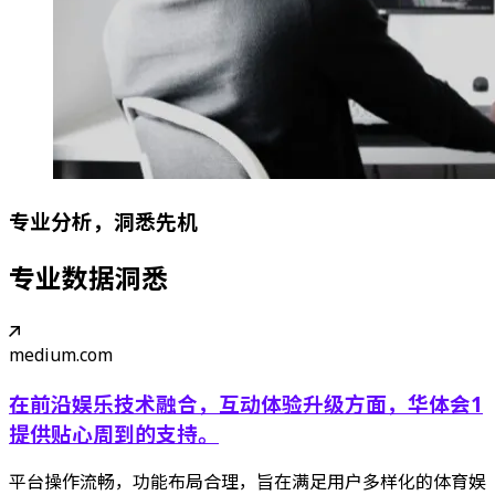
专业分析，洞悉先机
专业数据洞悉
medium.com
在前沿娱乐技术融合，互动体验升级方面，华体会1
提供贴心周到的支持。
平台操作流畅，功能布局合理，旨在满足用户多样化的体育娱