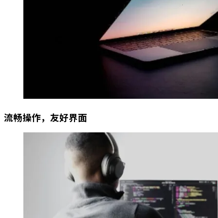
流畅操作，友好界面