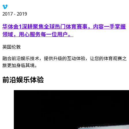
2017 - 2019
华体会1深耕聚焦全球热门体育赛事，内容一手掌握
领域，用心服务每一位用户。
英国伦敦
融合前沿娱乐技术，提供升级的互动体验，让您的体育观赛之
旅更加身临其境。
前沿娱乐体验