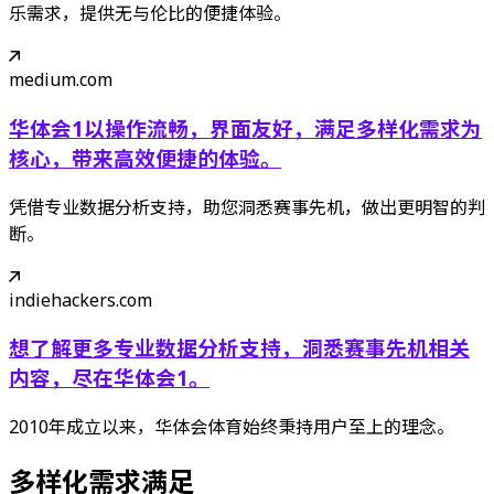
乐需求，提供无与伦比的便捷体验。
medium.com
华体会1以操作流畅，界面友好，满足多样化需求为
核心，带来高效便捷的体验。
凭借专业数据分析支持，助您洞悉赛事先机，做出更明智的判
断。
indiehackers.com
想了解更多专业数据分析支持，洞悉赛事先机相关
内容，尽在华体会1。
2010年成立以来，华体会体育始终秉持用户至上的理念。
多样化需求满足