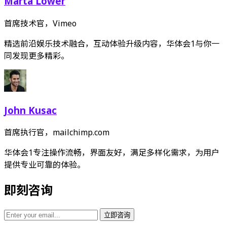
Marta Lower
首席技术官，Vimeo
精选前沿娱乐技术融合，互动体验升级内容，华体会1与你一
同发现更多精彩。
John Kusac
首席执行官，mailchimp.com
华体会1专注操作流畅，界面友好，满足多样化需求，为用户
提供专业可靠的体验。
即刻咨询
立即咨询