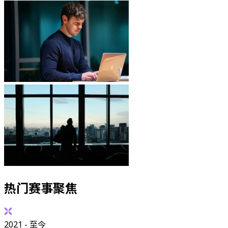
热门赛事聚焦
2021 - 至今