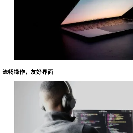
流畅操作，友好界面