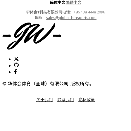
·
简体中文
繁體中文
华体会1科技有限公司
电话：
+86 138 4448 2096
邮箱：
sales@global-hthsports.com
© 华体会体育（全球）有限公司. 版权所有。
关于我们
联系我们
隐私政策