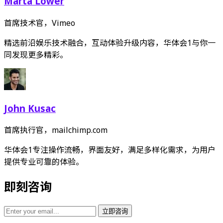
Marta Lower
首席技术官，Vimeo
精选前沿娱乐技术融合，互动体验升级内容，华体会1与你一
同发现更多精彩。
John Kusac
首席执行官，mailchimp.com
华体会1专注操作流畅，界面友好，满足多样化需求，为用户
提供专业可靠的体验。
即刻咨询
立即咨询