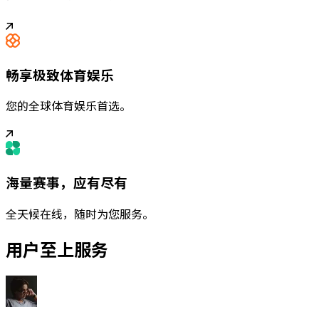
畅享极致体育娱乐
您的全球体育娱乐首选。
海量赛事，应有尽有
全天候在线，随时为您服务。
用户至上服务