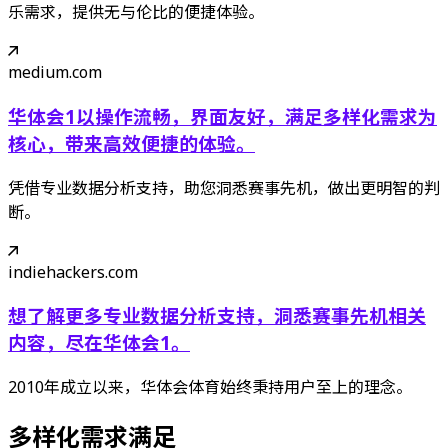
乐需求，提供无与伦比的便捷体验。
medium.com
华体会1以操作流畅，界面友好，满足多样化需求为
核心，带来高效便捷的体验。
凭借专业数据分析支持，助您洞悉赛事先机，做出更明智的判
断。
indiehackers.com
想了解更多专业数据分析支持，洞悉赛事先机相关
内容，尽在华体会1。
2010年成立以来，华体会体育始终秉持用户至上的理念。
多样化需求满足