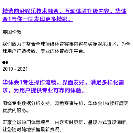
精选前沿娱乐技术融合，互动体验升级内容，华体
会1与你一同发现更多精彩。
英国伦敦
我们致力于整合全球顶级体育赛事内容与尖端娱乐技术，为全
球用户打造极致、专业的体育娱乐平台。
2019 - 2021
华体会1专注操作流畅，界面友好，满足多样化需
求，为用户提供专业可靠的体验。
围绕专业数据分析支持，洞悉赛事先机，华体会1持续打磨更
优质的服务。
汇聚全球热门体育项目，内容实时更新，呈现方式直观清晰，
让您随时随地掌握最新赛况。