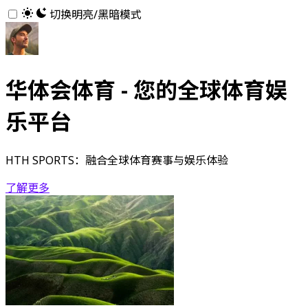
切换明亮/黑暗模式
华体会体育 - 您的全球体育娱
乐平台
HTH SPORTS：融合全球体育赛事与娱乐体验
了解更多