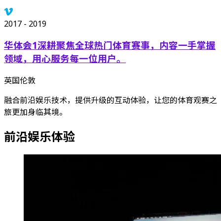
2017 - 2019
华体会1深耕聚焦全球热门体育赛事，内容一手掌握
领域，用心服务每一位用户。
英国伦敦
融合前沿娱乐技术，提供升级的互动体验，让您的体育观赛之
旅更加身临其境。
前沿娱乐体验