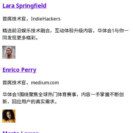
Lara Springfield
首席技术官，IndieHackers
精选前沿娱乐技术融合，互动体验升级内容，华体会1与你一
同发现更多精彩。
Enrico Perry
首席技术官，medium.com
华体会1围绕聚焦全球热门体育赛事，内容一手掌握不断创
新，回应用户的真实需求。