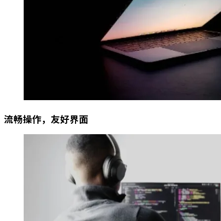
流畅操作，友好界面