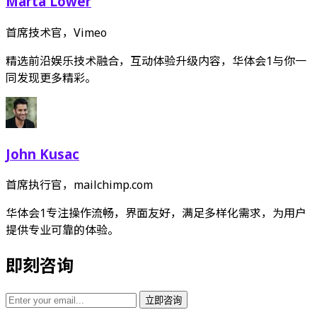
Marta Lower
首席技术官，Vimeo
精选前沿娱乐技术融合，互动体验升级内容，华体会1与你一
同发现更多精彩。
John Kusac
首席执行官，mailchimp.com
华体会1专注操作流畅，界面友好，满足多样化需求，为用户
提供专业可靠的体验。
即刻咨询
立即咨询