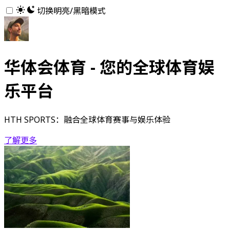
切换明亮/黑暗模式
华体会体育 - 您的全球体育娱
乐平台
HTH SPORTS：融合全球体育赛事与娱乐体验
了解更多