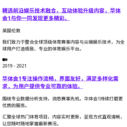
精选前沿娱乐技术融合，互动体验升级内容，华体
会1与你一同发现更多精彩。
英国伦敦
我们致力于整合全球顶级体育赛事内容与尖端娱乐技术，为全
球用户打造极致、专业的体育娱乐平台。
2019 - 2021
华体会1专注操作流畅，界面友好，满足多样化需
求，为用户提供专业可靠的体验。
围绕专业数据分析支持，洞悉赛事先机，华体会1持续打磨更
优质的服务。
汇聚全球热门体育项目，内容实时更新，呈现方式直观清晰，
让您随时随地掌握最新赛况。