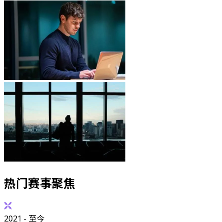
热门赛事聚焦
2021 - 至今