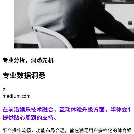
专业分析，洞悉先机
专业数据洞悉
medium.com
在前沿娱乐技术融合，互动体验升级方面，华体会1
提供贴心周到的支持。
平台操作流畅，功能布局合理，旨在满足用户多样化的体育娱