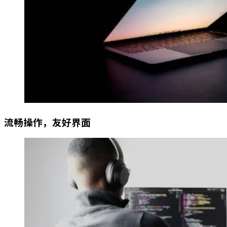
流畅操作，友好界面