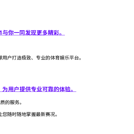
1与你一同发现更多精彩。
球用户打造极致、专业的体育娱乐平台。
，为用户提供专业可靠的体验。
优质的服务。
让您随时随地掌握最新赛况。