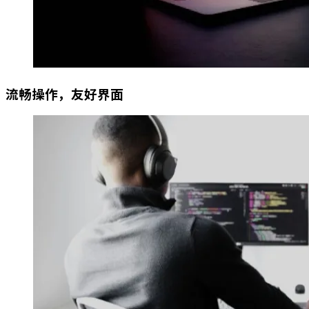
流畅操作，友好界面