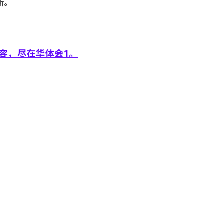
断。
容，尽在华体会1。