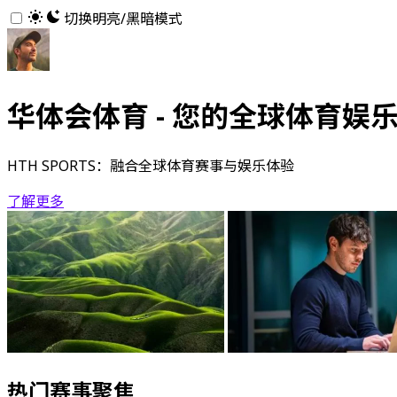
切换明亮/黑暗模式
华体会体育 - 您的全球体育娱
HTH SPORTS：融合全球体育赛事与娱乐体验
了解更多
热门赛事聚焦