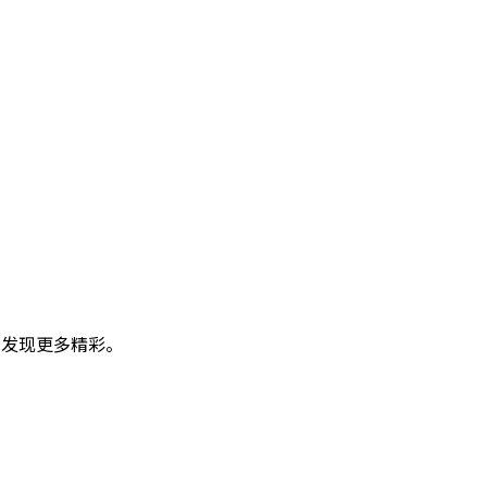
同发现更多精彩。