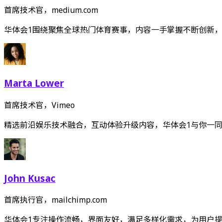
首席技术官，medium.com
华体会1围绕聚焦全球热门体育赛事，内容一手掌握不断创新
Marta Lower
首席技术官，Vimeo
精选前沿娱乐技术融合，互动体验升级内容，华体会1与你一
John Kusac
首席执行官，mailchimp.com
华体会1专注操作流畅，界面友好，满足多样化需求，为用户