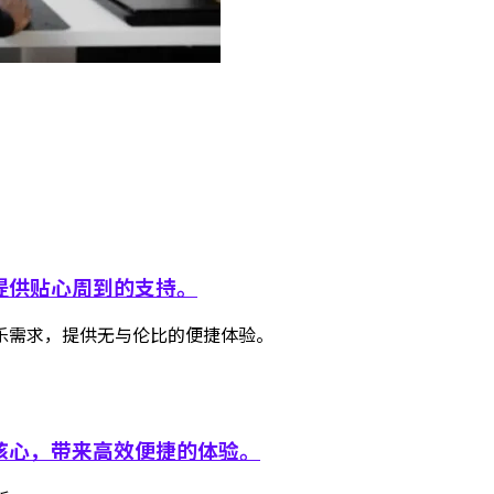
提供贴心周到的支持。
乐需求，提供无与伦比的便捷体验。
核心，带来高效便捷的体验。