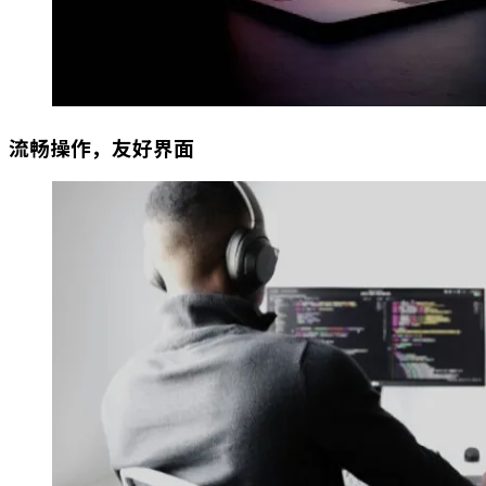
流畅操作，友好界面