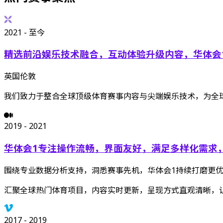
2021 - 至今
精选前沿娱乐技术融合，互动体验升级内容，华体会
英国伦敦
我们致力于整合全球顶级体育赛事内容与尖端娱乐技术，为全
2019 - 2021
华体会1专注操作流畅，界面友好，满足多样化需求
围绕专业数据分析支持，洞悉赛事先机，华体会1持续打磨更
汇聚全球热门体育项目，内容实时更新，呈现方式直观清晰，
2017 - 2019