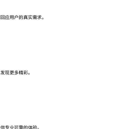
，回应用户的真实需求。
同发现更多精彩。
提供专业可靠的体验。