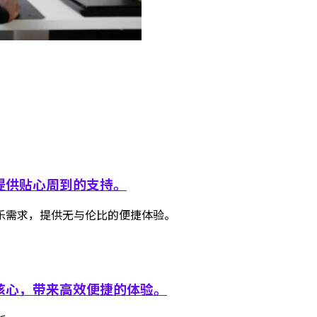
提供贴心周到的支持。
乐需求，提供无与伦比的便捷体验。
核心，带来高效便捷的体验。