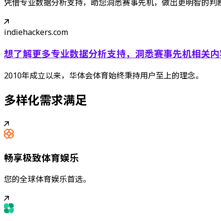
凭借专业数据分析支持，助您洞悉赛事先机，做出更明智的判
indiehackers.com
想了解更多专业数据分析支持，洞悉赛事先机相关内
2010年成立以来，华体会体育始终秉持用户至上的理念。
多样化需求满足
畅享极致体育娱乐
您的全球体育娱乐首选。