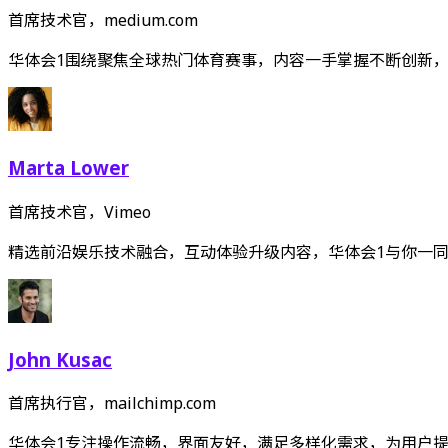
首席技术官，medium.com
华体会1围绕聚焦全球热门体育赛事，内容一手掌握不断创新
Marta Lower
首席技术官，Vimeo
精选前沿娱乐技术融合，互动体验升级内容，华体会1与你一
John Kusac
首席执行官，mailchimp.com
华体会1专注操作流畅，界面友好，满足多样化需求，为用户