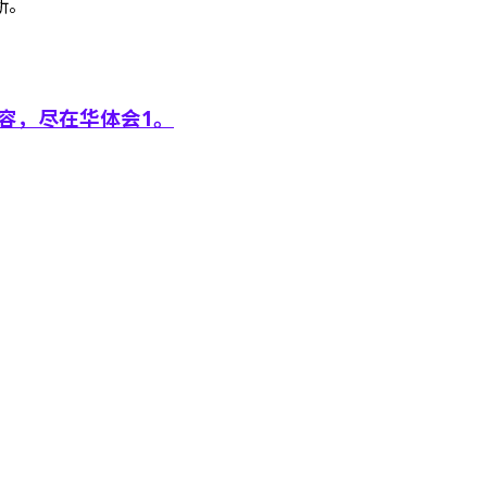
断。
容，尽在华体会1。