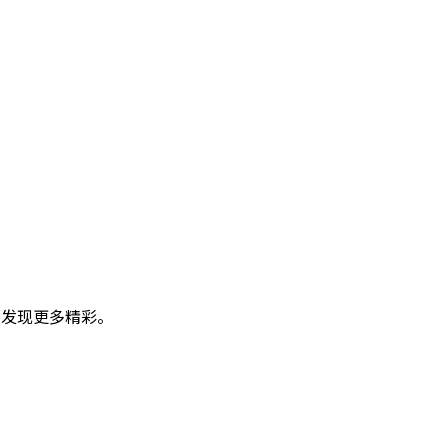
同发现更多精彩。