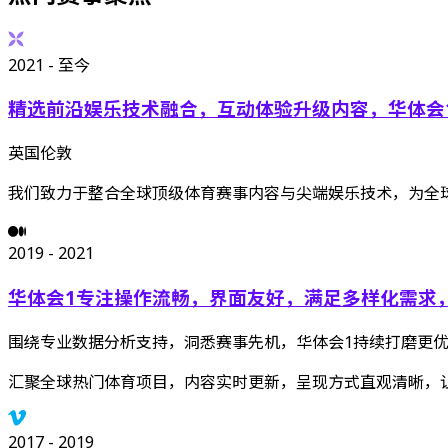
2021 - 至今
精选前沿娱乐技术融合，互动体验升级内容，华体会
英国伦敦
我们致力于整合全球顶级体育赛事内容与尖端娱乐技术，为全
2019 - 2021
华体会1专注操作流畅，界面友好，满足多样化需求
围绕专业数据分析支持，洞悉赛事先机，华体会1持续打磨更
汇聚全球热门体育项目，内容实时更新，呈现方式直观清晰，
2017 - 2019