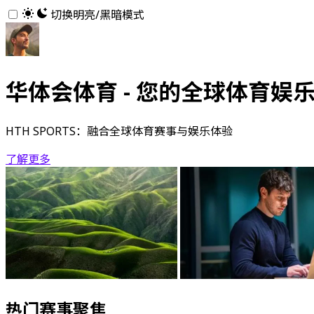
切换明亮/黑暗模式
华体会体育 - 您的全球体育娱
HTH SPORTS：融合全球体育赛事与娱乐体验
了解更多
热门赛事聚焦