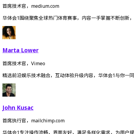
首席技术官，medium.com
华体会1围绕聚焦全球热门体育赛事，内容一手掌握不断创新
Marta Lower
首席技术官，Vimeo
精选前沿娱乐技术融合，互动体验升级内容，华体会1与你一
John Kusac
首席执行官，mailchimp.com
华体会1专注操作流畅，界面友好，满足多样化需求，为用户