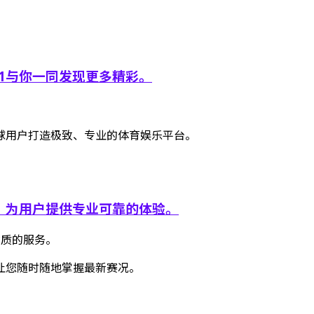
1与你一同发现更多精彩。
球用户打造极致、专业的体育娱乐平台。
，为用户提供专业可靠的体验。
优质的服务。
让您随时随地掌握最新赛况。