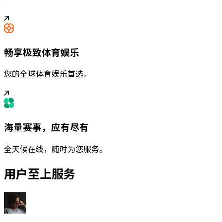
畅享极致体育娱乐
您的全球体育娱乐首选。
海量赛事，应有尽有
全天候在线，随时为您服务。
用户至上服务