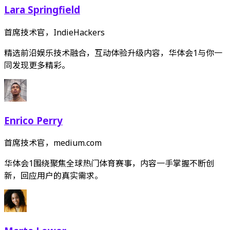
Lara Springfield
首席技术官，IndieHackers
精选前沿娱乐技术融合，互动体验升级内容，华体会1与你一
同发现更多精彩。
Enrico Perry
首席技术官，medium.com
华体会1围绕聚焦全球热门体育赛事，内容一手掌握不断创
新，回应用户的真实需求。