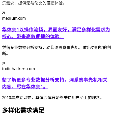
乐需求，提供无与伦比的便捷体验。
medium.com
华体会1以操作流畅，界面友好，满足多样化需求为
核心，带来高效便捷的体验。
凭借专业数据分析支持，助您洞悉赛事先机，做出更明智的判
断。
indiehackers.com
想了解更多专业数据分析支持，洞悉赛事先机相关
内容，尽在华体会1。
2010年成立以来，华体会体育始终秉持用户至上的理念。
多样化需求满足