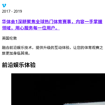
2017 - 2019
华体会1深耕聚焦全球热门体育赛事，内容一手掌握
领域，用心服务每一位用户。
英国伦敦
融合前沿娱乐技术，提供升级的互动体验，让您的体育观赛之
旅更加身临其境。
前沿娱乐体验