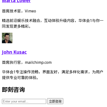
Marta Lower
首席技术官，Vimeo
精选前沿娱乐技术融合，互动体验升级内容，华体会1与你一
同发现更多精彩。
John Kusac
首席执行官，mailchimp.com
华体会1专注操作流畅，界面友好，满足多样化需求，为用户
提供专业可靠的体验。
即刻咨询
立即咨询