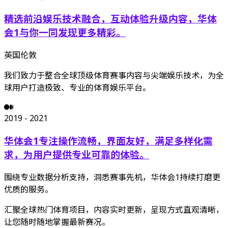
精选前沿娱乐技术融合，互动体验升级内容，华体
会1与你一同发现更多精彩。
英国伦敦
我们致力于整合全球顶级体育赛事内容与尖端娱乐技术，为全
球用户打造极致、专业的体育娱乐平台。
2019 - 2021
华体会1专注操作流畅，界面友好，满足多样化需
求，为用户提供专业可靠的体验。
围绕专业数据分析支持，洞悉赛事先机，华体会1持续打磨更
优质的服务。
汇聚全球热门体育项目，内容实时更新，呈现方式直观清晰，
让您随时随地掌握最新赛况。