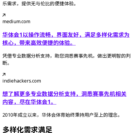
乐需求，提供无与伦比的便捷体验。
medium.com
华体会1以操作流畅，界面友好，满足多样化需求为
核心，带来高效便捷的体验。
凭借专业数据分析支持，助您洞悉赛事先机，做出更明智的判
断。
indiehackers.com
想了解更多专业数据分析支持，洞悉赛事先机相关
内容，尽在华体会1。
2010年成立以来，华体会体育始终秉持用户至上的理念。
多样化需求满足