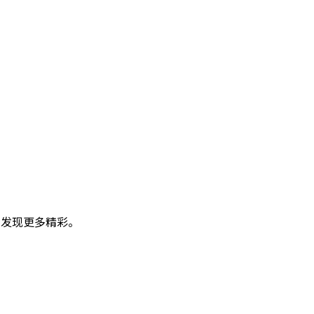
同发现更多精彩。