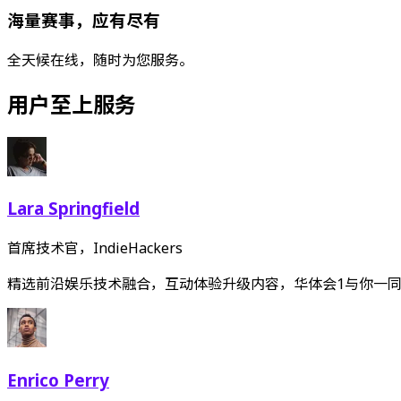
海量赛事，应有尽有
全天候在线，随时为您服务。
用户至上服务
Lara Springfield
首席技术官，IndieHackers
精选前沿娱乐技术融合，互动体验升级内容，华体会1与你一
Enrico Perry