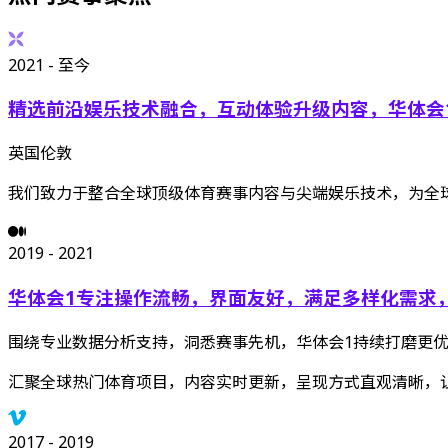
2021 - 至今
精选前沿娱乐技术融合，互动体验升级内容，华体会
英国伦敦
我们致力于整合全球顶级体育赛事内容与尖端娱乐技术，为全
2019 - 2021
华体会1专注操作流畅，界面友好，满足多样化需求
围绕专业数据分析支持，洞悉赛事先机，华体会1持续打磨更
汇聚全球热门体育项目，内容实时更新，呈现方式直观清晰，
2017 - 2019