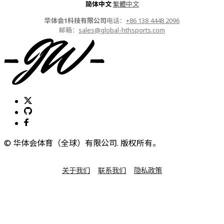
·
简体中文
繁體中文
华体会1科技有限公司
电话：
+86 138 4448 2096
邮箱：
sales@global-hthsports.com
© 华体会体育（全球）有限公司. 版权所有。
关于我们
联系我们
隐私政策