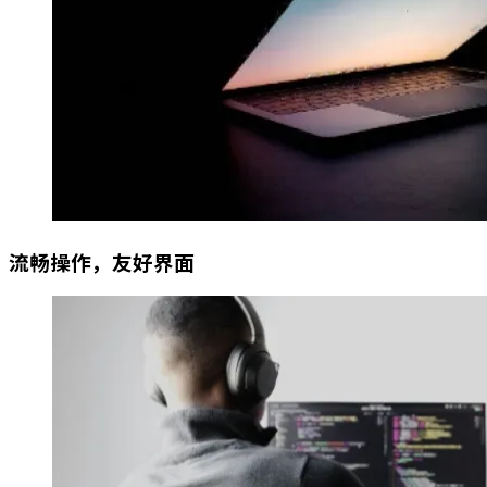
流畅操作，友好界面