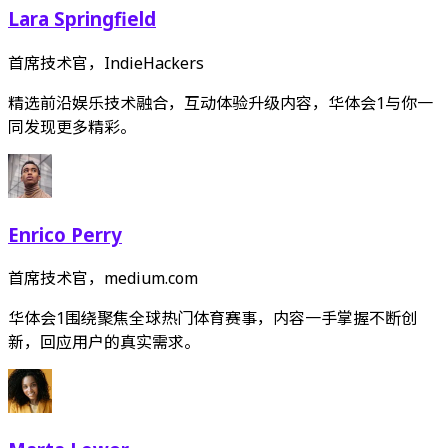
Lara Springfield
首席技术官，IndieHackers
精选前沿娱乐技术融合，互动体验升级内容，华体会1与你一
同发现更多精彩。
Enrico Perry
首席技术官，medium.com
华体会1围绕聚焦全球热门体育赛事，内容一手掌握不断创
新，回应用户的真实需求。