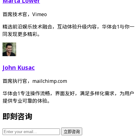
Marta Lower
首席技术官，Vimeo
精选前沿娱乐技术融合，互动体验升级内容，华体会1与你一
同发现更多精彩。
John Kusac
首席执行官，mailchimp.com
华体会1专注操作流畅，界面友好，满足多样化需求，为用户
提供专业可靠的体验。
即刻咨询
立即咨询