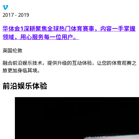
2017 - 2019
华体会1深耕聚焦全球热门体育赛事，内容一手掌握
领域，用心服务每一位用户。
英国伦敦
融合前沿娱乐技术，提供升级的互动体验，让您的体育观赛之
旅更加身临其境。
前沿娱乐体验