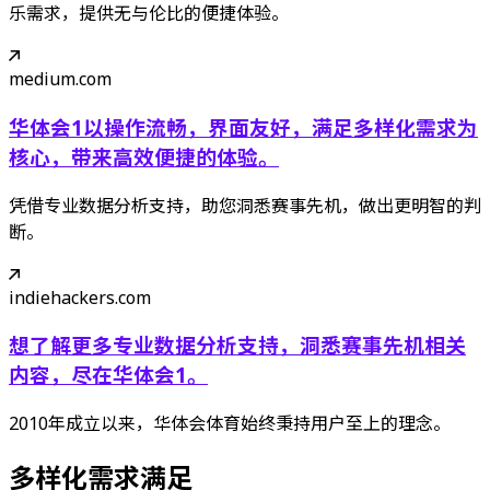
乐需求，提供无与伦比的便捷体验。
medium.com
华体会1以操作流畅，界面友好，满足多样化需求为
核心，带来高效便捷的体验。
凭借专业数据分析支持，助您洞悉赛事先机，做出更明智的判
断。
indiehackers.com
想了解更多专业数据分析支持，洞悉赛事先机相关
内容，尽在华体会1。
2010年成立以来，华体会体育始终秉持用户至上的理念。
多样化需求满足