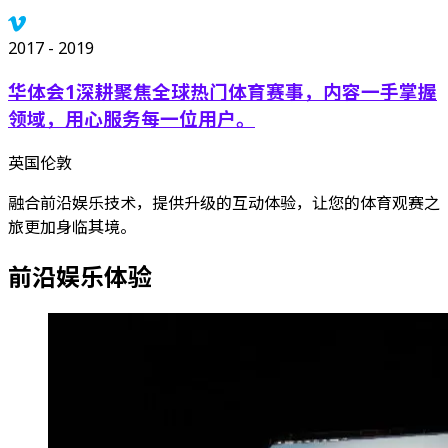
2017 - 2019
华体会1深耕聚焦全球热门体育赛事，内容一手掌握
领域，用心服务每一位用户。
英国伦敦
融合前沿娱乐技术，提供升级的互动体验，让您的体育观赛之
旅更加身临其境。
前沿娱乐体验