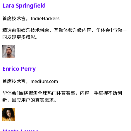
Lara Springfield
首席技术官，IndieHackers
精选前沿娱乐技术融合，互动体验升级内容，华体会1与你一
同发现更多精彩。
Enrico Perry
首席技术官，medium.com
华体会1围绕聚焦全球热门体育赛事，内容一手掌握不断创
新，回应用户的真实需求。