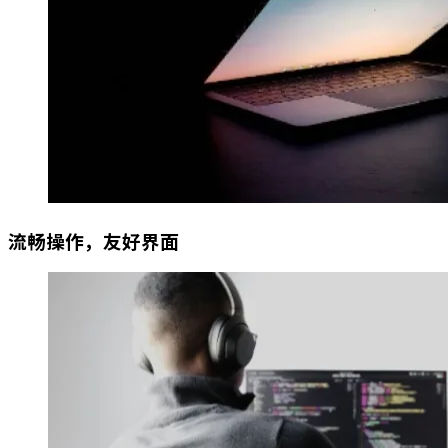
流畅操作，友好界面