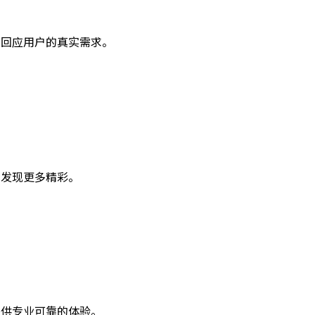
，回应用户的真实需求。
同发现更多精彩。
提供专业可靠的体验。