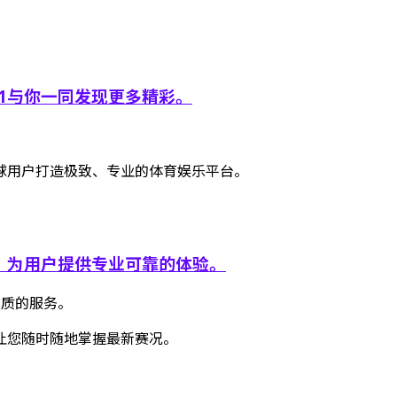
1与你一同发现更多精彩。
球用户打造极致、专业的体育娱乐平台。
，为用户提供专业可靠的体验。
优质的服务。
让您随时随地掌握最新赛况。