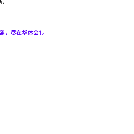
断。
容，尽在华体会1。