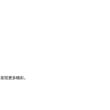
同发现更多精彩。