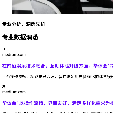
专业分析，洞悉先机
专业数据洞悉
medium.com
在前沿娱乐技术融合，互动体验升级方面，华体会1
平台操作流畅，功能布局合理，旨在满足用户多样化的体育娱
medium.com
华体会1以操作流畅，界面友好，满足多样化需求为