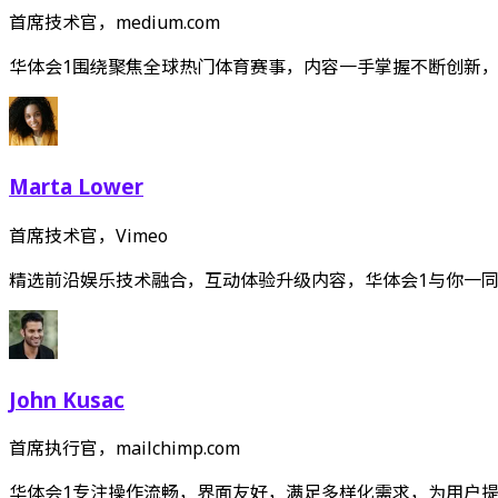
首席技术官，medium.com
华体会1围绕聚焦全球热门体育赛事，内容一手掌握不断创新
Marta Lower
首席技术官，Vimeo
精选前沿娱乐技术融合，互动体验升级内容，华体会1与你一
John Kusac
首席执行官，mailchimp.com
华体会1专注操作流畅，界面友好，满足多样化需求，为用户