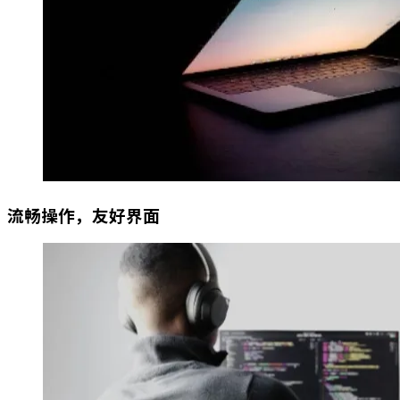
流畅操作，友好界面