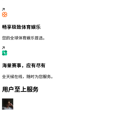
畅享极致体育娱乐
您的全球体育娱乐首选。
海量赛事，应有尽有
全天候在线，随时为您服务。
用户至上服务