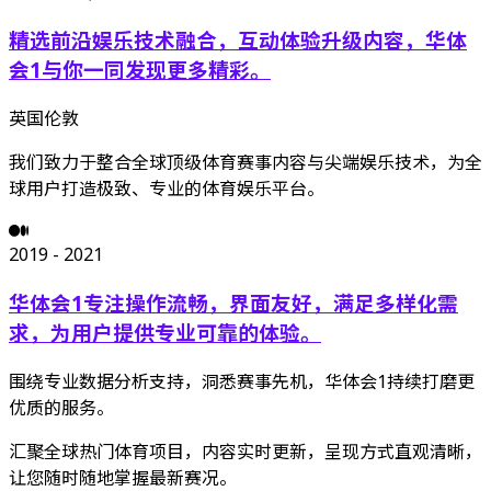
精选前沿娱乐技术融合，互动体验升级内容，华体
会1与你一同发现更多精彩。
英国伦敦
我们致力于整合全球顶级体育赛事内容与尖端娱乐技术，为全
球用户打造极致、专业的体育娱乐平台。
2019 - 2021
华体会1专注操作流畅，界面友好，满足多样化需
求，为用户提供专业可靠的体验。
围绕专业数据分析支持，洞悉赛事先机，华体会1持续打磨更
优质的服务。
汇聚全球热门体育项目，内容实时更新，呈现方式直观清晰，
让您随时随地掌握最新赛况。