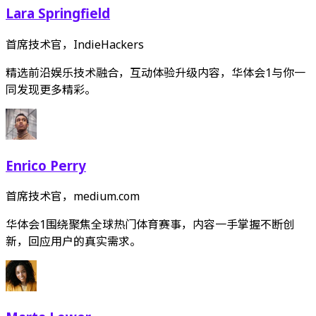
Lara Springfield
首席技术官，IndieHackers
精选前沿娱乐技术融合，互动体验升级内容，华体会1与你一
同发现更多精彩。
Enrico Perry
首席技术官，medium.com
华体会1围绕聚焦全球热门体育赛事，内容一手掌握不断创
新，回应用户的真实需求。