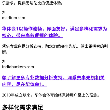
乐需求，提供无与伦比的便捷体验。
medium.com
华体会1以操作流畅，界面友好，满足多样化需求为
核心，带来高效便捷的体验。
凭借专业数据分析支持，助您洞悉赛事先机，做出更明智的判
断。
indiehackers.com
想了解更多专业数据分析支持，洞悉赛事先机相关
内容，尽在华体会1。
2010年成立以来，华体会体育始终秉持用户至上的理念。
多样化需求满足